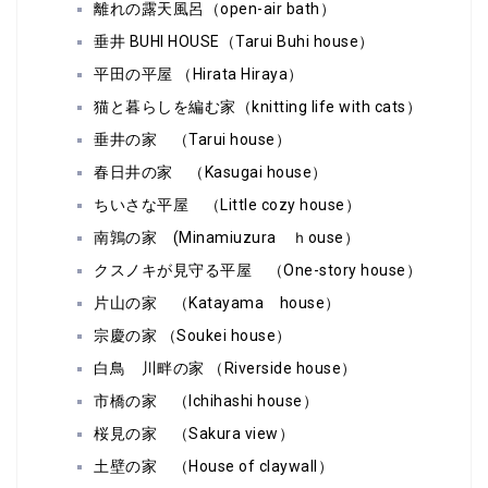
離れの露天風呂（open-air bath）
垂井 BUHI HOUSE（Tarui Buhi house）
平田の平屋 （Hirata Hiraya）
猫と暮らしを編む家（knitting life with cats）
垂井の家 （Tarui house）
春日井の家 （Kasugai house）
ちいさな平屋 （Little cozy house）
南鶉の家 (Minamiuzura ｈouse）
クスノキが見守る平屋 （One-story house）
片山の家 （Katayama house）
宗慶の家 （Soukei house）
白鳥 川畔の家 （Riverside house）
市橋の家 （Ichihashi house）
桜見の家 （Sakura view）
土壁の家 （House of claywall）