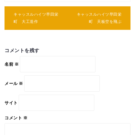
投
稿
キャッスルハイツ早田栄
キャッスルハイツ早田栄
ナ
町 大工造作
町 天板空を飛ぶ
ビ
ゲ
ー
シ
ョ
コメントを残す
ン
名前
※
メール
※
サイト
コメント
※