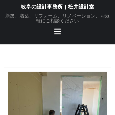
コ
岐阜の設計事務所 | 松井設計室
ン
新築、増築、リフォーム、リノベーション、お気
テ
軽にご相談ください
ン
ツ
へ
ス
キ
ッ
プ