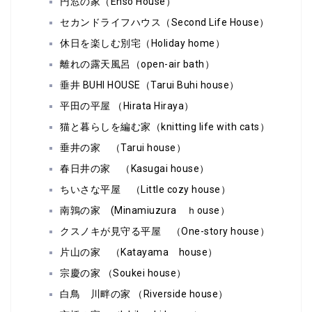
円窓の家（Enso House）
セカンドライフハウス（Second Life House）
休日を楽しむ別宅（Holiday home）
離れの露天風呂（open-air bath）
垂井 BUHI HOUSE（Tarui Buhi house）
平田の平屋 （Hirata Hiraya）
猫と暮らしを編む家（knitting life with cats）
垂井の家 （Tarui house）
春日井の家 （Kasugai house）
ちいさな平屋 （Little cozy house）
南鶉の家 (Minamiuzura ｈouse）
クスノキが見守る平屋 （One-story house）
片山の家 （Katayama house）
宗慶の家 （Soukei house）
白鳥 川畔の家 （Riverside house）