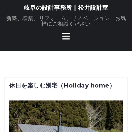
コ
岐阜の設計事務所 | 松井設計室
ン
新築、増築、リフォーム、リノベーション、お気
テ
軽にご相談ください
ン
ツ
へ
ス
キ
ッ
プ
休日を楽しむ別宅（Holiday home）