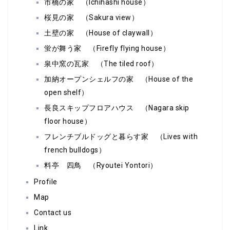
市橋の家 （Ichihashi house）
桜見の家 （Sakura view）
土壁の家 （House of claywall）
蛍が舞う家 （Firefly flying house）
泉中窯の瓦家 （The tiled roof）
加納オープンシェルフの家 （House of the
open shelf）
長良スキップフロアハウス （Nagara skip
floor house）
フレンチブルドッグと暮らす家 （Lives with
french bulldogs）
料亭 四鳥 （Ryoutei Yontori）
Profile
Map
Contact us
Link